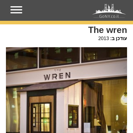
עמוד הבית
מקומות בניו-יורק
The wren
The wren
עודכן ב:
2013