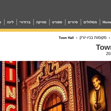
Hom
מסלולים
סיורים
ספורט
מוזיקה
ברודוויי
לינה
א
מקומות בניו-יורק
Town Hall
Tow
20