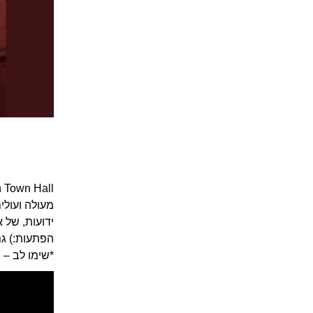
l
מעולה ועולים
ידועות, של א
הפתעות:) גם
*שימו לב – 