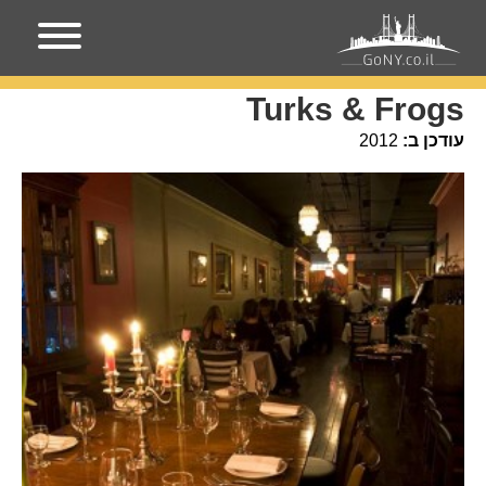
עמוד הבית
מקומות בניו-יורק
Turks & Frogs
Turks & Frogs
עודכן ב:
2012