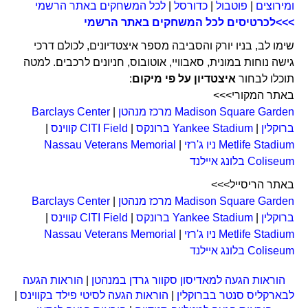
ומירוצים
|
פוטבול
|
כדורסל
|
לכל המשחקים באתר הרשמי
>>>לכרטיסים לכל המשחקים באתר הרשמי
שימו לב, בניו יורק והסביבה מספר איצטדיונים, לכולם דרכי
גישה נוחות במונית, סאבוויי, אוטובוס, חניונים לרכבים. למטה
תוכלו לבחור
איצטדיון על פי מיקום
:
באתר המקורי>>>
Madison Square Garden מרכז מנהטן
|
Barclays Center
ברוקלין
|
Yankee Stadium ברונקס
|
CITI Field קווינס
|
Metlife Stadium ניו ג'רזי
|
Nassau Veterans Memorial
Coliseum בלונג איילנד
באתר הריסייל>>>
Madison Square Garden מרכז מנהטן
|
Barclays Center
ברוקלין
|
Yankee Stadium ברונקס
|
CITI Field קווינס
|
Metlife Stadium ניו ג'רזי
|
Nassau Veterans Memorial
Coliseum בלונג איילנד
הוראות הגעה למאדיסון סקוור גרדן במנהטן
|
הוראות הגעה
לבארקליס סנטר בברוקלין
|
הוראות הגעה לסיטי פילד בקווינס
|