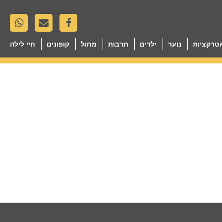
טרקציות
נוער
ילדים
תרבות
מחול
קופונים
חיי לילה