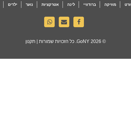
רט
מוזיקה
ברודוויי
לינה
אטרקציות
נוער
ילדים
© 2026
GoNY
. כל הזכויות שמורות |
תקנון