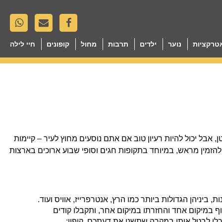
טרקציות
נוער
ילדים
תרבות
מחול
קופונים
חיי לילה
אבל יכול להיות רעיון טוב אם אתם נוסעים מחוץ לעיר – קיימות
הזמין מראש, במיוחד בתקופות חגים וסופי שבוע ארוכים בארצות
יתופי פעולה עם 16 חברות שונות, ביניהן הגדולות ביותר כמו הרץ, אנטרפרייז, אוויס ועוד.
וף במיקום אחד והחזרתו במיקום אחר, ותקבלו קודים
לו לבטל אותן במקרה שתשנו את דעתכם. קופון: