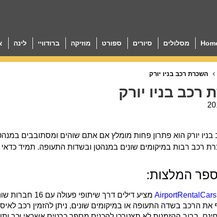
Hom
מסלולים
סיורים
ספורט
מוזיקה
ברודוויי
לינה
א
השכרת רכב בניו יורק
רכב בניו יורק
20
ניו יורק הוא פתרון פחות מומלץ אם אתם שוהים ומסתובבים במנהטן, 
 רכב רבות במיקומים שונים במנהטן ובשדות התעופה. תמיד כדאי ל
ספר המלצות:
AirportRentalCar
מציע דילים דרך ש
 את הרכב בשדה התעופה או במיקומים שונים, ניתן להזמין רכב לאיס
ינם. ברוב ההזמנות לא תצטרכו להכניס מספר כרטיס אשראי וכך ותוכ