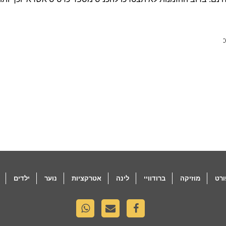
רט
מוזיקה
ברודוויי
לינה
אטרקציות
נוער
ילדים