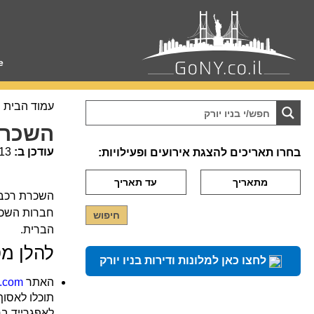
e
עמוד הבית
השכרת 
עודכן ב:
13
בחרו תאריכים להצגת אירועים ופעילויות:
השכרת רכב ב
חברות השכרת
הברית.
להלן מ
לחצו כאן למלונות ודירות בניו יורק
האתר
s.com
תוכלו לאסוף
לאפגרייד בח