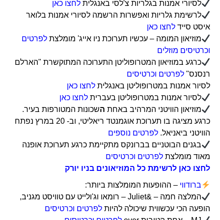
לסיורי אמנות בגלריות צ'לסי באנגלית
לחצו כאן
לרשימת גלריות ואפשרות הרשמה לסיורי אמנות בלואר
איסט סייד
לחצו כאן
מוזיאון המומה – עכשיו תערוכת ניו אייג' מומלצת
לפרטים
וכרטיסים מוזלים
כרגע במוזיאון המטרופוליטן התערוכה המתוקשרת "הארלם
רנסנס"
לפרטים וכרטיסים
לסיור אמנות במטרופוליטן באנגלית
לחצו כאן
לסיור אמנות במטרופוליטן בעברית
לחצו כאן
מוזיאון הוויטני המרהיב באחת
ה
שכונות המטורפות בעיר.
כרגע מציגה בו תערוכת אוגמנטד ריאליטי, וב- 20 במרץ נפתח
הוויטני ביאניאל.
לפרטים נוספים
בגנים הבוטניים בברונקס מתקיימת כרגע תערוכת אופנה
מאוד מומלצת
לפרטים וכרטיסים
לחצו כאן לרשימת כל המוזיאונים בניו יורק
ברודווי
– ההופעות המומלצות ביותר:
המלצה חמה – &Juliet – רומאו וג'ולייט עם טוויסט מגניב,
הופעה הכי עכשווית שיכולה להיות
לפרטים וכרטיסים