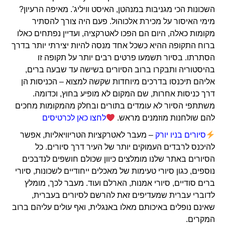
השכונות הכי מגניבות במנהטן, האיסט וויליג'. מאיפה הרעיון?
מימי האיסור על מכירת אלכוהול. פעם היה צורך להסתיר
מקומות כאלה, היום הם הפכו לאטרקציה, ועדיין נפתחים כאלו
ברוח התקופה ההיא כשכל אחד מנסה להיות יצירתי יותר בדרך
הסתרתו. בסיור תשמעו פרטים רבים יותר על תקופה זו
בהיסטוריה ותבקרו ברוב הסיורים בשישה עד שבעה ברים,
אליהם תיכנסו בדרכים מיוחדות שקשה למצוא – הכניסות הן
דרך כניסות אחרות, שם המקום לא מופיע בחוץ, וכדומה.
משתתפי הסיור לא עומדים בתורים ובחלק מהמקומות מחכים
להם שולחנות מוזמנים מראש.
לחצו כאן לכרטיסים
סיורים בניו יורק
– מעבר לאטרקציות הטריוויאליות, אפשר
להיכנס לרבדים העמוקים יותר של העיר דרך סיורים. כל
הסיורים באתר שלנו מומלצים כיוון שכולם חושפים לנדבכים
נוספים, כגון סיורי טעימות של מאכלים ייחודיים לשכונות, סיורי
ברים סודיים, סיורי אמנות, הארלם ועוד. מעבר לכך, מומלץ
לדוברי עברית שמעדיפים זאת להרשם לסיורים בעברית,
שאינם נופלים באיכותם מאלו באנגלית, ואף עולים עליהם ברוב
המקרים.