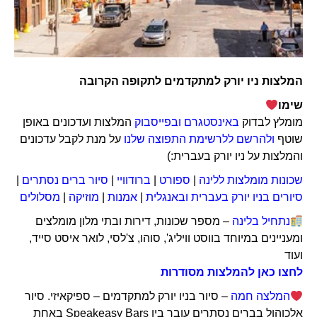
המלצות ניו יורק למתקדמים לתקופה הקרובה
שימו
מומלץ לבדוק
באינסטגרם
ובפייסבוק
המלצות ועדכונים באופן
שוטף
ולהרשם ללרשימת התפוצה שלנו
על מנת לקבל עדכונים
והמלצות על ניו יורק בעברית:)
שכונות מומלצות ללינה
|
ספורט
|
ברודוויי
|
סיור ברים נסתרים
|
סיורים בניו יורק בעברית ובאנגלית
|
אמנות
|
מוזיקה
|
מסלולים
נתחיל בלינה
– מספר שכונות, דירות ובתי מלון מומלצים
ומעניינים במיוחד בווסט וויליג', סוהו, צ'לסי, לואר איסט סייד,
ועוד
לחצו כאן להמלצות מסודרות
המלצה חמה
– סיור בניו יורק למתקדמים – ספיקאיזי. סיור
אלכוהול בברים נסתרים עובר בין Speakeasy Bars באחת