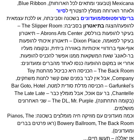
Mexicana (טבעוני ומתאים לכל הארוחות), Blue Ribbon,
ולאחר הארוחה מומלץ להצטרף ל
סיור
ברים/רופטופס/מועדונים
בשכונה וסביבתה, או ללכת עצמאית
להופעה/הצגה
בתיאטרון
בסביבה: The Slipper Room –
בעיקר להופעות בורלסק, Abrons Arts Center – תיאטרון
בעיקר לפואמה, Dixon Place – תיאטרון איכותי להופעות
אוף-אוף ברודוויי איכותיות באווירה ביתית, ובקומה מעליו
בר-לאונג' שאת המשקאות ממנו אפשר להכניס להופעות.
אחרי או במקום ההופעה כנסו לאחד מהברים ומועדונים:
The Back Room – הכניסה היא כביכול מהחנות Toy
Company, אבל אין לבר בפנים שום קשר לחנות משחקים,
Garfunkel's – הכניסה מדלת סודית למטה, Bar Goto, Hotel
Chantelle, בר עם אוכל, אבל מומלץ כבר – The Late Late
(בקומה התחתונה), The DL, Mr. Purple – שני האחרונים
מושלמים.
וכמה מועדונים עם מוזיקה חיה מומלצים בשכונה: Pianos, The
Bowery Ballroom, The Back Room (ראו פרטים בברים
ומועדונים).
אז יאללה – תעשו חיים…