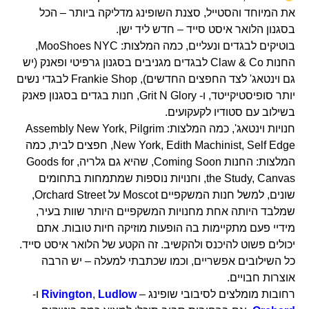
את המיוחד והסטייל, סצנת השופינג מדליקה ביותר – הכל
בסגנון הלואר איסט סייד – חדש ליד ישן.
בוטיקים לבגדים ונעליים, כמה המלצות: MooShoes NYC,
החנות Claw & Co לבגדים מגניבים בסגנון גרפיטי ופאנק (יש
גם וינטאג' לצד החפצים החדשים), Frankie Shop לבגדי נשים
יותר סופיסטיקייטד, ו- Grit N Glory, חנות בגדים בסגנון פאנק
בשילוב עם סטודיו לקעקועים.
חנויות וינטאג', כמה המלצות: Assembly New York, Pilgrim
New York, Edith Machinist, Self Edge, חפצים לבית, כמה
המלצות: החנות Coming Soon, שהיא גם גלריה, Goods for
the Study, Canvas, וחנויות נוספות שמתמחות בתחומים
שונים, למשל חנות המשקפיים Moscot על Orchard Street,
שמלבד היותה אחת מחנויות המשקפיים היותר שוות בעיר,
מידיי פעם מתקיימות בה הופעות מוזיקה חיות טובות. אתם
יכולים פשוט להיכנס ולהקשיב. זה הקטע של הלואר איסט סייד.
כל השילובים אפשריים, וכמו שכתבתי למעלה – יש הרבה
אוצרות חבויים.
רחובות מומלצים לסיבובי שופינג –
Ludlow
,
Rivington
ו-