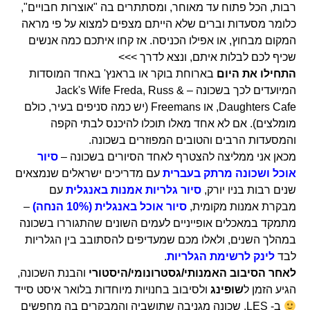
רבות, הכל פתוח עד מאוחר, ומסתתרים בה "אוצרות חבויים",
כלומר מסעדות וברים שלא הייתם מצפים למצוא על פי מראה
המקום מבחוץ, או אפילו הכניסה. אז קחו איתכם כמה אנשים
שכיף לכם לבלות איתם, ונצא לדרך >>>
התחילו את היום
בארוחת בוקר או בראנץ' באחד המוסדות
המיועדים לכך בשכונה – Jack's Wife Freda, Russ &
Daughters Cafe, או Freemans (יש כמה סניפים בעיר, כולם
מומלצים). אם לא אחד מאלו תוכלו להיכנס לבתי הקפה
והמסעדות הרבים והטובים המפוזרים בשכונה.
מכאן אני ממליצה להצטרף לאחד הסיורים בשכונה –
סיור
אוכל ושכונה מרתק בעברית
עם מדריכים ישראלים שנמצאים
שנים רבות בניו יורק,
סיור גלריות אמנות באנגלית
עם
מבקרת אמנות מקומית,
סיור אוכל באנגלית (10% הנחה)
–
מתמקד במאכלים אופייניים לעמים השונים שהתגוררו בשכונה
במהלך השנים, ולאלו מכם שמעדיפים להסתובב בין הגלריות
לבד
לינק לרשימת הגלריות
.
לאחר הסיבוב האמנותי/גסטרונומי/היסטורי
והבנת השכונה,
הגיע הזמן ל
שופינג
ולסיבוב בחנויות מיוחדות בלואר איסט סייד
ב- LES, שכונה מגניבה שתושביה והמבקרים בה מחפשים