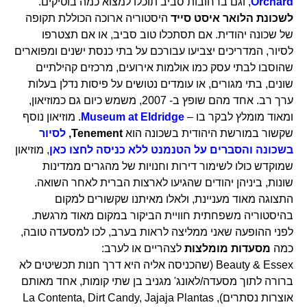
Orchard
, וגם ברחובות סביב תוכלו למצוא כמה בוטיקים.
לשכונת הלואר איסט סייד
היסטוריה ארוכה הכוללת תקופה
של שכונה יהודית. אם תסתכלו טוב סביב, או אם תצטרפו
לסיור, המדריכים יצביעו עבורכם על בתי כנסת ישנים ומפוארים
שהוסבו לבתי עסק כמו אולמות אירועים, מרכזים קהילתיים
שונים, בתי מגורים, או עומדים נטושים על פיסות נדלן בעלות
ערך רב. אחד מהם שופץ ב- 2007, משמש כיום גם כמוזיאון,
ומאוד מומלץ לבקר בו –
Museum at Eldridge
. מוזיאון נוסף
שקשור במורשת היהודית בשכונה הוא
Tenement,
לסיור
בשכונה והסברים על הטנמנט ללא כניסה לחצו כאן
, מוזיאון
שמוקדש כולו לשימור דירות וחנויות של מהגרים ממדינות
שונות, ביניהן יהודים שהגיעו לארצות הברית לאחר השואה.
התצוגה מאוד מעניינת, ולאלו מאיתנו שקשורים למקום
בהיסטוריה משפחתית חוויית הביקור במקום מאוד מרגשת.
לפני ההופעה שאני ממליצה לראות בערב, לכו למסעדה טובה,
כמה
מסעדות מומלצות
לצהריים או לערב:
Beauty & Essex (שהכניסה אליה היא דרך חנות תכשיטים לא
ברורה לתוך מסעדה/לאונג' מגניב בן שתי קומות, אחד מאותם
אוצרות נסתרים), La Contenta, Dirt Candy, Jajaja Plantas