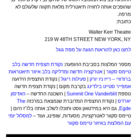
שהופכים אותה לחוויה תיאטרלית מלאת תקווה שלעולם לא
מרפה.
כתובת:
Walter Kerr Theatre
219 W 48TH STREET NEW YORK, NY
לחצו כאן להוראות הגעה על מפת גוגל
מספר המלצות בסביבת ההופעה:
נקודת תצפית חדשה בלב
טיימס סקוור
|
אטרקציה חדשה ומדליקה בלב איזור תיאטראות
ברודוויי – רייז ניו יורק
|
פעילות ריגול
| נקודת התצפית הידועה
אמפייר סטייט בילדינג
בקרבת מקום | נקודת תצפית חדשה
נוספת
Summit One Vanderblit
| השכונה החדשה –
האדסון
יארדס
| נקודת התצפית המדוברת שנמצאת במרכזה
The
Egde
, גם היא במידטאון ווסט ותוכלו לשלב אותה בלו"ז היום |
טיימס סקוור לאטרקציות, מסעדות, שופינג, ועוד –
למסלול יומי
עם המלצות באיזור טיימס סקוור