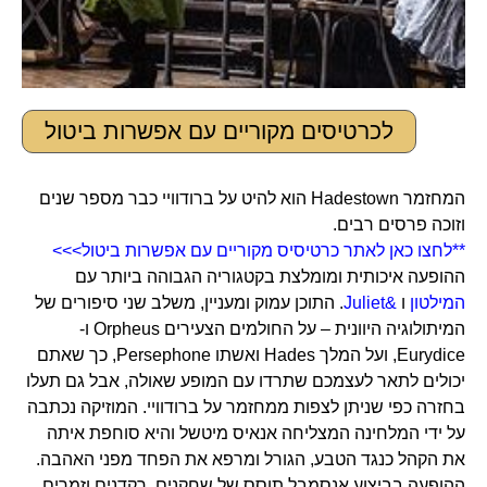
לכרטיסים מקוריים עם אפשרות ביטול
המחזמר Hadestown הוא להיט על ברודוויי כבר מספר שנים
וזוכה פרסים רבים.
**לחצו כאן לאתר כרטיסיס מקוריים עם אפשרות ביטול>>>
ההופעה איכותית ומומלצת בקטגוריה הגבוהה ביותר עם
המילטון
ו
&Juliet
. התוכן עמוק ומעניין, משלב שני סיפורים של
המיתולוגיה היוונית – על החולמים הצעירים Orpheus ו-
Eurydice, ועל המלך Hades ואשתו Persephone, כך שאתם
יכולים לתאר לעצמכם שתרדו עם המופע שאולה, אבל גם תעלו
בחזרה כפי שניתן לצפות ממחזמר על ברודוויי. המוזיקה נכתבה
על ידי המלחינה המצליחה אנאיס מיטשל והיא סוחפת איתה
את הקהל כנגד הטבע, הגורל ומרפא את הפחד מפני האהבה.
ההופעה בביצוע אנסמבל תוסס של שחקנים, רקדנים וזמרים,