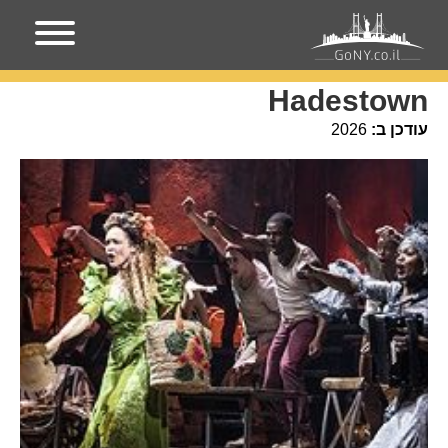
עמוד הבית
אירועים בניו-יורק
Hadestown
Hadestown
עודכן ב:
2026