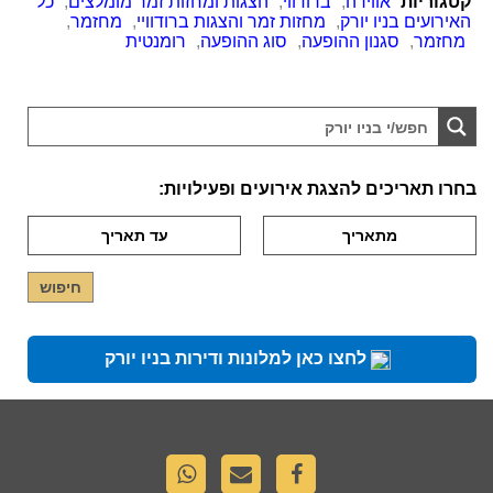
קטגוריות
אווירה
,
ברודווי
,
הצגות ומחזות זמר מומלצים
,
כל
האירועים בניו יורק
,
מחזות זמר והצגות ברודוויי
,
מחזמר
,
מחזמר
,
סגנון ההופעה
,
סוג ההופעה
,
רומנטית
בחרו תאריכים להצגת אירועים ופעילויות:
לחצו כאן למלונות ודירות בניו יורק