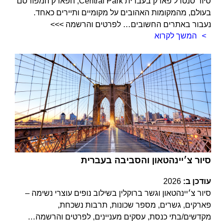
סיור סנטרל פארק בעברית Central Park, הפארק המפורסם
בעולם, מהמקומות האהובים על מקומיים ותיירים כאחד.
נעבור באתרים החשובים… לפרטים והרשמה >>>
המשך לקרוא
סיור צ׳יינהטאון והסביבה בעברית
עודכן ב:
2026
סיור צ׳יינהטאון וגשר ברוקלין בשילוב נופים עוצרי נשימה –
פארקים, גשרים, מספר שכונות, תרבות נשכחת,
מקדשים/בתי כנסת, עסקים מעניינים, לפרטים והרשמה…