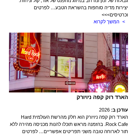
גבולות של זמן ומרחב במיזוג מהפנט של אור, קול וניחוח.
יצירות מדיה סוחפות בהשראת הטבע… לפרטים
וכרטיסים>>>
המשך לקרוא
הארד רוק קפה ניויורק
עודכן ב:
2026
הארד רוק קפה ניויורק הוא חלק מהרשת העולמית Hard
Rock Cafe. בהזמנה מראש תוכלו להנות מכניסה מהירה ללא
תור לארוחה טובה משני תפריטים אפשריים… לפרטים