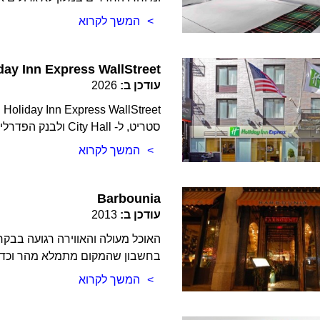
המשך לקרוא
day Inn Express WallStreet
עודכן ב:
2026
et
סטריט, ל- City Hall ולבנק הפדרלי. החדרים נקיים… להזמנת מקום >>>
המשך לקרוא
Barbounia
עודכן ב:
2013
האוכל מעולה והאווירה רגועה בבקר
בחשבון שהמקום מתמלא מהר וכדאי
המשך לקרוא