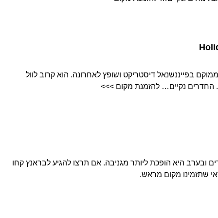
Holi
Holiday Inn Express WallStre ממוקם בפייננשנאל דיסטריקט ושופץ לאחרונה. הוא קרוב לוול
ים ובערב היא הופכת ליותר מגניבה. אם תרצו להגיע לבראנץ קחו
 שתזמינו מקום מראש.