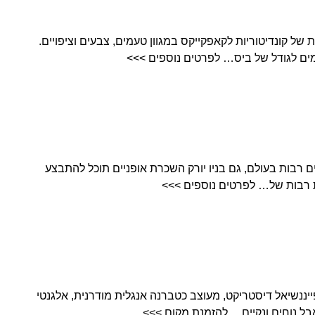
שת ניו יורקרית של קונדיטוריות לקאפקייקס במגוון טעמים, צבעים וציפויים.
מים לגודל של ביס… לפרטים נוספים >>>
ים רבות בעולם, גם בניו יורק השכרת אופניים תוכל להתבצע
ת רבות של… לפרטים נוספים >>>
לון בוטיק בפייננשיאל דיסטריקט, מעוצב כטברנה אנגלית מודרנית, אלגנטי
אבל נוחים ונקיים… להזמנת מקום >>>