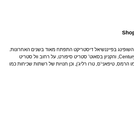
Shop
Shopping the Financial Distri, השופינג בפייננשיאל דיסטריקט התפתח מאוד בשנים האחרונות.
מלבד Century 21, South Street Seaport, והקניון בסאוט’ סטריט סיפורט, על רחוב וול סטריט
 הרמס, טיפאני'ס, טרו רליג'ן, וכן חנויות של רשתות שכיחות כמו