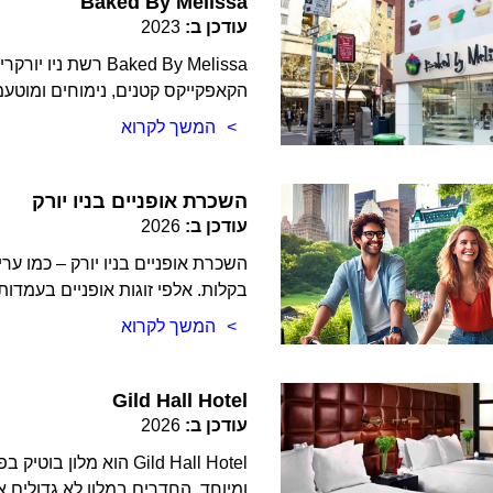
Baked By Melissa
עודכן ב:
2023
Baked By Melissa ר
הקאפקייקס קטנים, נימוחים ומוטע
המשך לקרוא
השכרת אופניים בניו יורק
עודכן ב:
2026
השכרת אופניים בניו יורק – כמו ער
בקלות. אלפי זוגות אופניים בעמדו
המשך לקרוא
Gild Hall Hotel
עודכן ב:
2026
Gild Hall Hotel הוא מ
ומיוחד. החדרים במלון לא גדולים 