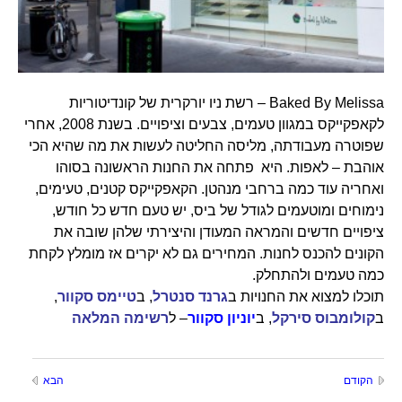
Baked By Melissa – רשת ניו יורקרית של קונדיטוריות
לקאפקייקס במגוון טעמים, צבעים וציפויים. בשנת 2008, אחרי
שפוטרה מעבודתה, מליסה החליטה לעשות את מה שהיא הכי
אוהבת – לאפות. היא פתחה את החנות הראשונה בסוהו
ואחריה עוד כמה ברחבי מנהטן. הקאפקייקס קטנים, טעימים,
נימוחים ומוטעמים לגודל של ביס, יש טעם חדש כל חודש,
ציפויים חדשים והמראה המעודן והיצירתי שלהן שובה את
הקונים להכנס לחנות. המחירים גם לא יקרים אז מומלץ לקחת
כמה טעמים ולהתחלק.
תוכלו למצוא את החנויות ב
גרנד סנטרל
, ב
טיימס סקוור
,
ב
קולומבוס סירקל
, ב
יוניון סקוור
– ל
רשימה המלאה
הקודם
הבא