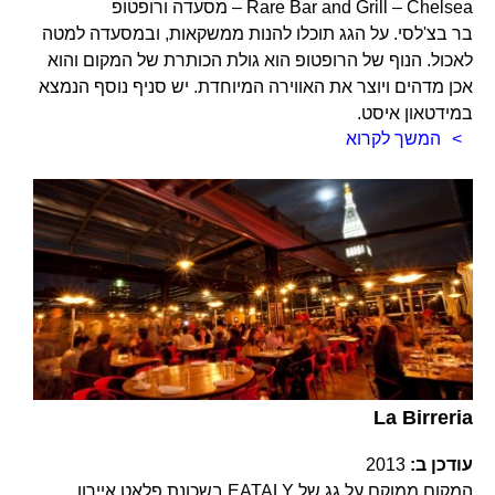
Rare Bar and Grill – Chelsea – מסעדה ורופטופ
בר בצ'לסי. על הגג תוכלו להנות ממשקאות, ובמסעדה למטה
לאכול. הנוף של הרופטופ הוא גולת הכותרת של המקום והוא
אכן מדהים ויוצר את האווירה המיוחדת. יש סניף נוסף הנמצא
במידטאון איסט.
המשך לקרוא
La Birreria
עודכן ב:
2013
המקום ממוקם על גג של EATALY בשכונת פלאט איירון.