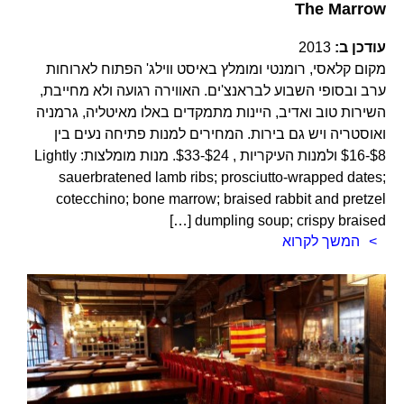
The Marrow
עודכן ב:
2013
מקום קלאסי, רומנטי ומומלץ באיסט ווילג' הפתוח לארוחות
ערב ובסופי השבוע לבראנצ'ים. האווירה רגועה ולא מחייבת,
השירות טוב ואדיב, היינות מתמקדים באלו מאיטליה, גרמניה
ואוסטריה ויש גם בירות. המחירים למנות פתיחה נעים בין
$8-$16 ולמנות העיקריות , $24-$33. מנות מומלצות: Lightly
sauerbratened lamb ribs; prosciutto-wrapped dates;
cotecchino; bone marrow; braised rabbit and pretzel
dumpling soup; crispy braised […]
המשך לקרוא