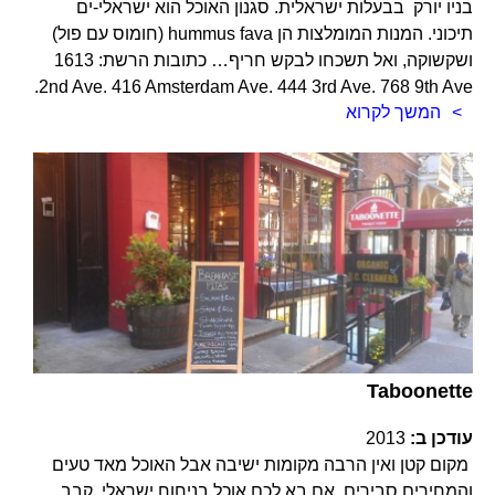
בניו יורק בבעלות ישראלית. סגנון האוכל הוא ישראלי-ים
תיכוני. המנות המומלצות הן hummus fava (חומוס עם פול)
ושקשוקה, ואל תשכחו לבקש חריף… כתובות הרשת: 1613
2nd Ave. 416 Amsterdam Ave. 444 3rd Ave. 768 9th Ave.
המשך לקרוא
Taboonette
עודכן ב:
2013
מקום קטן ואין הרבה מקומות ישיבה אבל האוכל מאד טעים
והמחירים סבירים. אם בא לכם אוכל בניחוח ישראלי, קבב