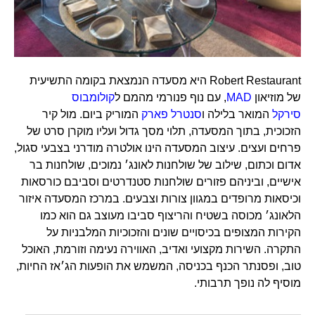
Robert Restaurant היא מסעדה הנמצאת בקומה התשיעית
של מוזיאון
MAD
, עם נוף פנורמי מהמם ל
קולומבוס
סירקל
המואר בלילה ו
סנטרל פארק
המוריק ביום. מול קיר
הזכוכית, בתוך המסעדה, תלוי מסך גדול ועליו מוקרן סרט של
פרחים ועצים. עיצוב המסעדה הינו אולטרה מודרני בצבעי סגול,
אדום וכתום, שילוב של שולחנות לאונג׳ נמוכים, שולחנות בר
אישיים, וביניהם פזורים שולחנות סטנדרטים וסביבם כורסאות
וכיסאות מרופדים במגוון צורות וצבעים. במרכז המסעדה איזור
הלאונג׳ מכוסה בשטיח והריצוף סביבו מעוצב גם הוא כמו
הקירות המצופים בכיסויים שונים והזכוכיות המלבניות על
התקרה. השירות מקצועי ואדיב, האווירה נעימה וזורמת, האוכל
טוב, ופסנתר הכנף בכניסה, המשמש את הופעות הג׳אז החיות,
מוסיף לה נופך תרבותי.