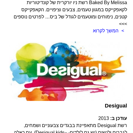
Baked By Melissa רשת ניו יורקרית של קונדיטוריות
לקאפקייקס במגוון טעמים, צבעים וציפויים. הקאפקייקס
קטנים, נימוחים ומוטעמים לגודל של ביס… לפרטים נוספים
>>>
המשך לקרוא
Desigual
עודכן ב:
2013
רשת Desigual מתאפיינת בבגדים צבעוניים ושמחים,
לגברים ולנשים (יש גם לילדים- –Desigual kids). עם כאלה