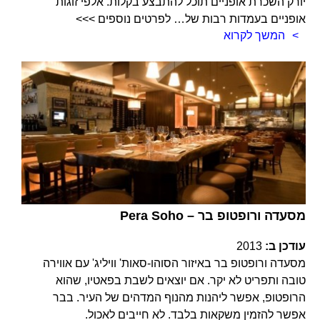
יורק השכרת אופניים תוכל להתבצע בקלות. אלפי זוגות
אופניים בעמדות רבות של… לפרטים נוספים >>>
המשך לקרוא
Pera Soho – מסעדה ורופטופ בר
עודכן ב:
2013
מסעדה ורופטופ בר באיזור הסוהו-סאות' וויליג' עם אווירה
טובה ותפריט לא יקר. אם יוצאים לשבת בפאטיו, שהוא
הרופטופ, אפשר ליהנות מהנוף המדהים של העיר. בבר
אפשר להזמין משקאות בלבד. לא חייבים לאכול.