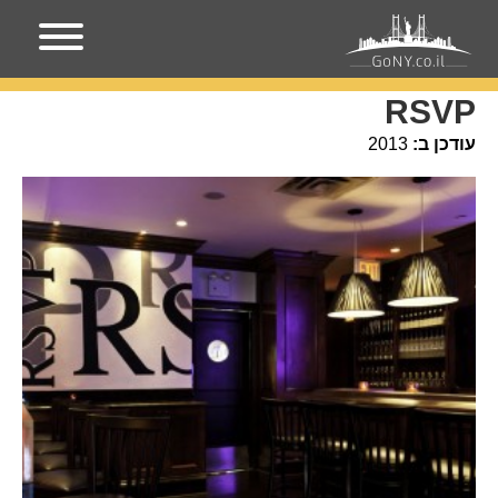
עמוד הבית
מקומות בניו-יורק
RSVP
RSVP
עודכן ב:
2013