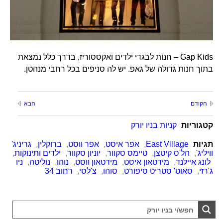
Gap Kids – חנות לבגדי ילדים ואקססוריז, בדרך כלל נמצאת
בתוך חנות גדולה של גאפ. יש לה סניפים בכל רחבי מנהטן.
הקודם
הבא
קטגוריות
קניות בניו יורק
תגיות
East Village
,
אפר איסט
,
אפר ווסט
,
ברוקלין
,
גריניג'
וויליג'
,
הל'ס קיטצן
,
טיימס סקוור
,
יוניון סקוור
,
ילדים ותינוקות
,
לונג איילנד
,
מידטאון איסט
,
מידטאון ווסט
,
נוהו
,
נוליטה
,
ניו
ג'רזי
,
סאוט' סטריט סיפורט
,
סוהו
,
צ'לסי
,
רחוב 34