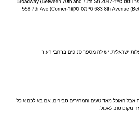
(Between 110th and 111th St) אפר ווסט סייד-2047 Broadway (Between 70th and 71th St)
מידטאון ווסט -683 8th Avenue (Between 43rd & 44th) טיימס סקוור-558 7th Ave (Corner
ה אבל האוכל מאד טעים והמחירים סבירים. אם בא לכם אוכל
זה מקום טוב לאכול.