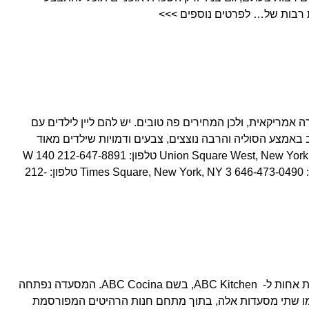
ת רבות של… לפרטים נוספים >>>
על ידי חברה אמריקאית, ולכן המחירים פה טובים. יש להם ליין לילדים עם
 באמצע הסוליה והרבה נוצצים, צבעים ודמויות שילדים מאוד
אוהבים. 3 חנויות במנהטן: 15 Union Square West, New York, NY טלפון: 212-647-8891 140 W
34th Street, New York, NY טלפון: 646-473-0490 3 Times Square, New York, NY טלפון: 212-
סלבריטי שף ז'אן ג'ורג' פתח מסעדת אחות ל- ABC Kitchen, בשם ABC Cocina. המסעדה נפתחה
ת Pipa ששכנה, כמו שתי מסעדות אלה, בתוך מתחם חנות הרהיטים המפורסמת