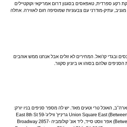
מסעדת ABC Cocina מוזיקת רקע ספרדית, טאפאסים בסגנון דרום אמריקאי וקוקטיילים
גניב, עתיק-מודרני עם צבעוניות שמוסיפה חום לאווירה. אחלה
ויות של המותג G-Star לג'ינסים ובגדי קז'ואל. המחירים לא זולים אבל אנחנו ממש אוהבים
סניפים שלהם בסוהו או ביוניון סקוור.
"ב, האוכל טרי וטעים מאד. יש לה מספר סניפים בניו יורק:
יוניון סקוור- 38 Union Square East (Between 16th and 17th St) גריניץ' וויליג'-59 East 8th St
(Between Broadway and University Pl) אפר ווסט סייד, ליד אונ' קולומביה -2857 Broadway