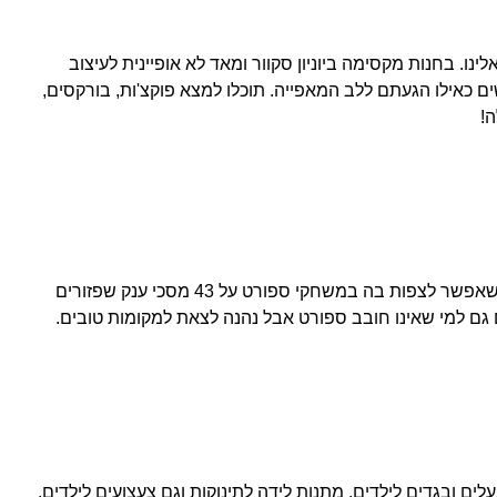
ו. בחנות מקסימה ביוניון סקוור ומאד לא אופיינית לעיצוב
ם כאילו הגעתם ללב המאפייה. תוכלו למצא פוקצ'ות, בורקסים,
!
מסעדת לאונג' עם אווירה טרנדית, שאפשר לצפות בה במשחקי ספורט על 43 מסכי ענק שפזורים
גם למי שאינו חובב ספורט אבל נהנה לצאת למקומות טובים.
ון של נעלים ובגדים לילדים, מתנות לידה לתינוקות וגם צעצועים לילדים.