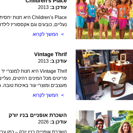
Children’s Place
עודכן ב:
2013
Children’s Place הי
נעליים, כובעים וגם אקססוריז לילד
המשך לקרוא
Vintage Thrif
עודכן ב:
2013
Vintage Thrif היא חנות 
פריטים מכל המינים רהיטים, נעליים
מעצבים ומוצרי עור באיכות טובה. 
המשך לקרוא
השכרת אופניים בניו יורק
עודכן ב:
2026
השכרת אופניים בניו יורק – כמו ער