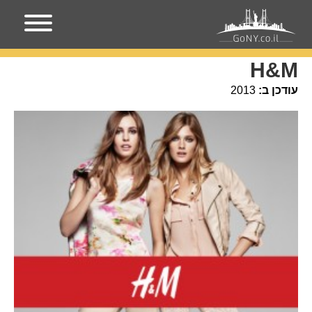
עמוד הבית
מקומות בניו-יורק
H&M
H&M
עודכן ב:
2013