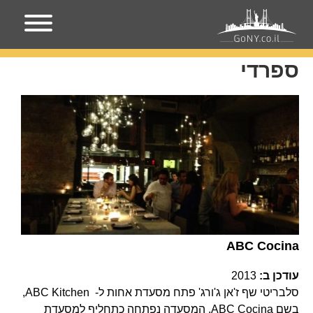
עמוד הבית
ספרדי
ספרדי
ABC Cocina
עודכן ב:
2013
סלבריטי שף ז'אן ג'ורג' פתח מסעדת אחות ל- ABC Kitchen,
בשם ABC Cocina. המסעדה נפתחה כתחליף למסעדת