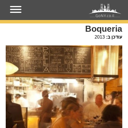
עמוד הבית
מקומות בניו-יורק
Boqueria
Boqueria
עודכן ב:
2013