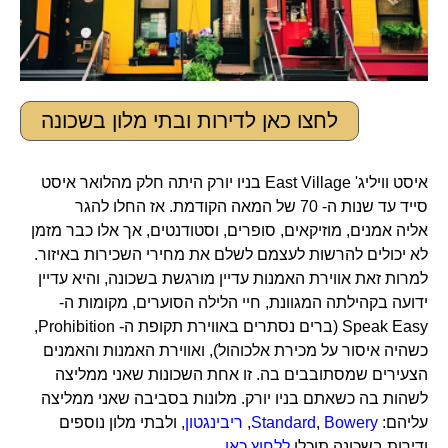
לחצו כאן לדירות ובתי מלון בשכונה
איסט וויליג' East Village בניו יורק היתה חלק מהלואר איסט
סייד עד שנות ה- 70 של המאה הקודמת. אז החלו להגר
אליה אמנים, מוזיקאים, סופרים, וסטודנטים, אך אלו כבר מזמן
לא יכולים להרשות לעצמם לשלם את מחירי השכירות באיזור.
למרות זאת אווירת האמנות עדיין מורגשת בשכונה, והיא עדיין
ידועה בקהילתה המגוונת, חיי הלילה הסוערים, מקומות ה-
Speak Easy (ברים נסתרים באווירת תקופת ה- Prohibition,
כשהיה איסור על מכירת אלכוהול), ואווירת האמנות והאמנים
הצעירים שמסתובבים בה. זו אחת השכונות שאני ממליצה
לשהות בה כשאתם בניו יורק. מלונות בסביבה שאני ממליצה
עליהם:
Bowery
,
Standard
,
ריבינגטון
, ולבתי מלון נוספים
ודירות בשכונה תוכלו
ללחוץ כאן