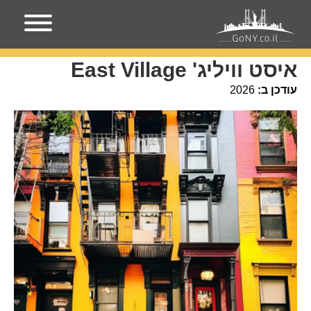
עמוד הבית
מקומות בניו-יורק
איסט וויליג' East Village
איסט וויליג' East Village
עודכן ב:
2026