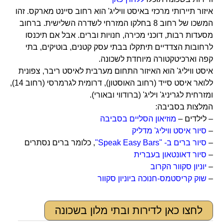
איזור תיירותי מרכזי באיסט וויליג' הוא רחוב סיינט מארקס. זהו
המשכו של רחוב 8 בחלקו המזרחי לשדרה השלישית. ברחוב
מסעדות רבות, דוכני מכירה, חנויות וברים. אבל אם תיכנסו
לרחובות הצדדיים תיתקלו בבתי עסק קטנים, בוטיקים, בתי
קפה וארכיטקטורה מיוחדת לשכונה.
איסט וויליג' הוא האיזור התחום מערבית לאיסט ריבר, צפונית
ללואר איסט סייד (רחוב האוסטון), דרומית לגרמרסי (רחוב 14),
ומזרחית לגריניג' ויליג' (ברודווי ובאורי).
המלצות בסביבה:
– לילדים –
מוזיאון הסליים בסביבה
–
סיור איסט וויליג' מדליק
–
סיור ברים ב- "Speak Easy Bars"
, כלומר ברים נסתרים
–
סיור דאונטאון בעברית
–
יוניון סקוור הקרוב
–
שוק קריסטמס-חנוכה ביוניון סקוור
לחצו כאן לדירות ובתי מלון בשכונה