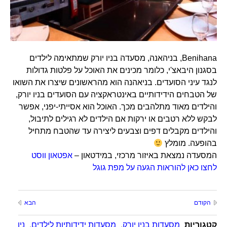
Benihana, בניהאנה, מסעדה בניו יורק שמתאימה לילדים
בסגנון היבאצ'י, כלומר מכינים את האוכל על פלטות גדולות
לנגד עיני הסועדים. בניאהנה הוא מהראשונים שיצרו את השואו
של הטבחים הידידותיים באינטראקציה עם הסועדים בניו יורק,
והילדים מאוד מתלהבים מכך. האוכל הוא אסייתי-יפני, אפשר
לבקש ללא רטבים או ירקות אם הילדים לא רגילים לתיבול,
והילדים מקבלים דפים וצבעים ליצירה עד שהטבח מתחיל
בהופעה. מומלץ
המסעדה נמצאת באיזור מרכזי, במידטאון –
אפטאון ווסט
לחצו כאן להוראות הגעה על מפת גוגל
הקודם
הבא
קטגוריות
מסעדות בניו יורק
,
מסעדות ידידותיות לילדים
,
ניו