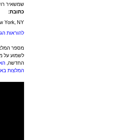
שמשאיר רוש
כתובת:
w York, NY
להוראות הגע
מספר המלצות
לשמוע על מה
החדשה,
האד
המלצות באיז