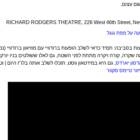
ם עצום.
RICHARD RODGERS THEATRE, 226 West 46th Street, Ne
ה על מפת גוגל
 בסביבה: תמיד כדאי לשלב הופעות ברודוויי עם מוזיאון ברודוויי (נ
 שקרה, קורה ויקרה מתחת לפני השטח, גם לאלו ששולטים בניו יורק 
סון יארדס
, גם היא במידטאון ווסט, תוכלו לשלב אותה בלו"ז היום | ו
ור טיימס סקוור