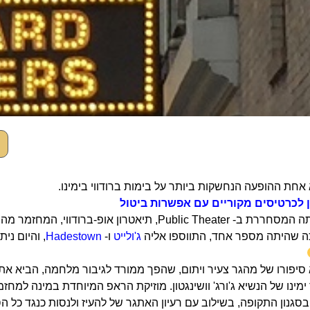
 אחת ההופעה הנחשקות ביותר על בימות ברודווי בימינו.
 לכרטיסים מקוריים עם אפשרות ביטול
לאור הצלחתה המסחררת ב- Public Theater, תיאטר
ה שהיתה מספר אחד, התווספו אליה
ג'ולייט
ו-
Hadestown
, והיום ני
 סיפורו של מהגר צעיר ויתום, שהפך ממורד לגיבור מלחמה, הביא את
ימינו של הנשיא ג'ורג' וושינגטון. מוזיקת הראפ המיוחדת במינה למחזמ
סגנון התקופה, בשילוב עם רעיון האתגר של להעיז ולנסות כנגד כל הסי