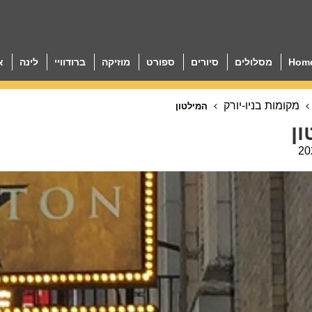
Hom
מסלולים
סיורים
ספורט
מוזיקה
ברודוויי
לינה
א
מקומות בניו-יורק
המילטון
ן
20