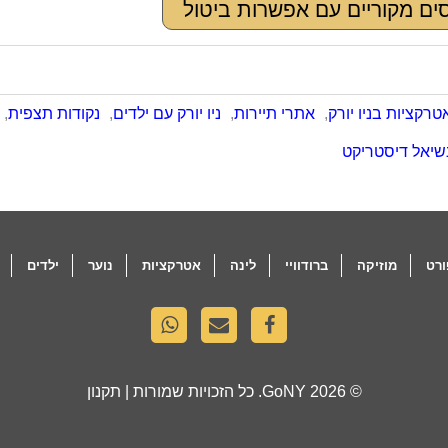
ים מקוריים עם אפשרות ביטול
טרקציות בניו יורק
,
אתרי תיירות
,
ניו יורק עם ילדים
,
נקודות תצפית
,
נשיאל דיסטריקט
רט
מוזיקה
ברודוויי
לינה
אטרקציות
נוער
ילדים
© 2026
GoNY
. כל הזכויות שמורות |
תקנון