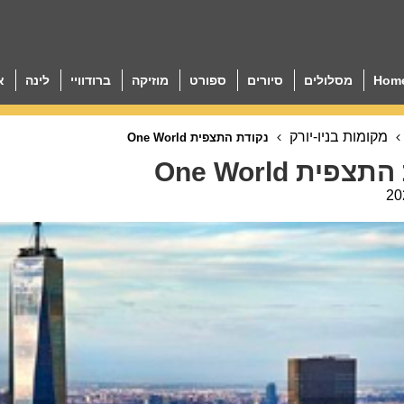
Hom
מסלולים
סיורים
ספורט
מוזיקה
ברודוויי
לינה
א
מקומות בניו-יורק
נקודת התצפית One World
פית One World
20