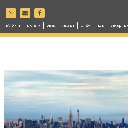
טרקציות
נוער
ילדים
תרבות
מחול
קופונים
חיי לילה