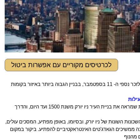
לכרטיסים מקוריים עם אפשרות ביטול
לזכר נספי ה- 11 בספטמבר, בבניין הגבוה ביותר באיזור בקומות
ילות
הדרך במעלית למעלה אורכת 47 שניות, במהלכן מוקרן סרט על פני קירות המעלית שמראה את בניית העיר ניו יורק משנת 1500 ועד היום, והדרך
ובלים להקרנת סרטון בן 2 דקות שמציג את השכונות השונות של ניו יורק, ובסיומו, באופן מפתיע, המסכים עולים,
בה ממשיכים הגאדג'טים האינטראקטיביים להפתיע. ביקור במקום
 מהנוף