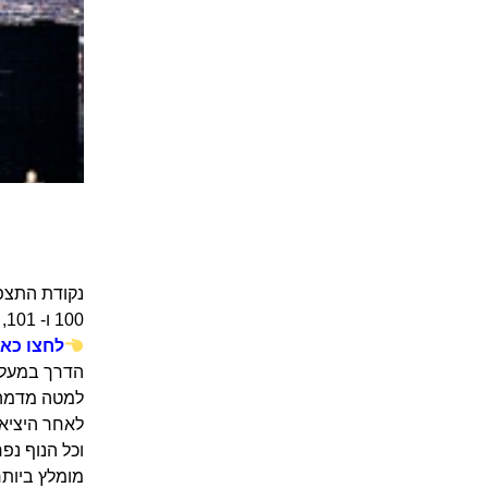
נקודת התצפית One World Observatory נמצאת ב
100 ו- 101, ובקומה 102 מתקיימים אירועים פרטיים.
לחצו כאן
למטה מדמה י
וכל הנוף נפ
מומלץ ביות