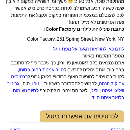
מהתקפת סוכר, אבל טעים
משך זמן השהייה במקום הוא בין
שעה לשעה ורבע, ושימו לב לקחת בכניסה כרטיס שיאפשר
לכם להצטלם במצלמות הפזורות במקום ולקבל את התמונות
ואת הסרטונים לאימייל. תהנו!
כתובת פעילויות לילדים Color Factory:
Color Factory, 251 Spring Street, New York, NY
לחצו כאן להוראות הגעה על מפת גוגל
מספר המלצות באיזור:
אתם נמצאים בלב דאונטאון ניו יורק, כך שכבר כיף להסתובב
ברחובות. אתם יכולים להרשם ל
סיור אמנות רחוב בסוהו
,
לקנות כרטיסים להופעת האוף-ברודוויי בלומן גרופ ל
כרטיסים
עם קוד הנחה
, להמשיך להסתובב בשכונות –
נוהו
, סוהו,
גריניץ'
וויליג'
,
איסט וויליג'
, ולארוחת צהריים להצטרף
לסיור טעימות
בלואר איסט סייד
לכרטיסים עם אפשרות ביטול
הקודם
הבא