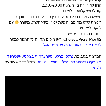
קרוז לאור ירח בין השעות 21:30-23:30
קוד לבוש: קז'ואל + ז'אקט
השייט מתקיים בכל מזג אוויר בין מרץ לנובמבר, בחורף כיף
לעשות שייט מחומם והופעת ג'אז, ובקיץ השייט מקורר
עם
להקת ג'אז חיה.
כתובת נקודת המפגש:
Chelsea Piers, Pier 62. ראו מיקום מדוייק על המפה למטה
לחצו כאן להוראות הגעה על מפת גוגל
המלצות בסביבה:
צ'לסי מרקט
,
סיור גלריות בצ'לסי
,
אינטרפיד
,
מיטפקינג דיסטריקט
,
הייליין
,
מוזיאון הוויטני
, תוכלו לקרוא עוד על
צ'לסי