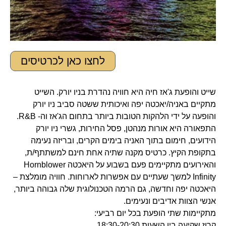
לחצו כאן לכרטיסים
שייט והופעת ג'אז חיה היא חוויה נהדרת בניו יורק. השייט
מתקיים באניה/יאכטה יפה ואיכותית ששטה סביב ניו יורק
והופעה על ידי הלהקות הטובות ביותר בתחום הג'אז וה- R&B.
התפאורה היא אורות מנהטן, פסל החירות, גשרי ניו יורק
הידועים, חימום בתוך האניה בימים הקרים, ובריזה נעימה
בתקופת הקיץ. כרטיס מקנה שתיה אחת חינם למשתתף/ת,
והאירועים מתקיימים פעם בשבוע על היאכטה Hornblower
Infinity למשך שעתיים עם אפשרות לארוחות. חוויה מומלצת –
היאכטה יפה וחדשה, גם הרמה הטכנולוגית שלה גבוהה ביותר,
אנשי הצוות אדיבים ונעימים.
מתקיימות שתי הופעת בכל יום רביעי:
קרוז שקיעה בין השעות 18:30-20:30