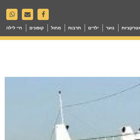
טרקציות
נוער
ילדים
תרבות
מחול
קופונים
חיי לילה