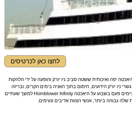
לחצו כאן לכרטיסים
יאכטה יפה ואיכותית ששטה סביב ניו יורק והופעה על ידי הלהקות
הטן, פסל החירות, גשרי ניו יורק הידועים, חימום בתוך האניה בימים הקרים, ובריזה
נעימה בתקופת הקיץ. כרטיס מקנה שתיה אחת חינם למשתתף/ת, והאירועים מתקיימים פעם בשבוע על היאכטה Hornblower Infinity למשך שעתיים
שלה גבוהה ביותר, אנשי הצוות אדיבים ונעימים.