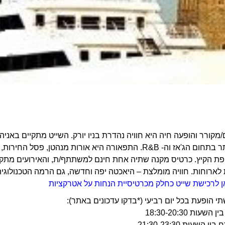
מקורר והופעה חיה היא חוויה נהדרת בניו יורק. השייט מתקיים באניה/
הטובות ביותר בתחום הג'אז וה- R&B. התפאורה היא אורות מנ
ארוחות. חוויה מומלצת – היאכטה יפה וחדשה, גם הרמה הטכנולוגית 
 לרכישת שייט כחלק מכרטיסיית הנחות על אטרקציות
י הופעת בכל יום רביעי (*בדקו עדכונים באתר):
עות 18:30-20:30
 השעות 21:30-23:30