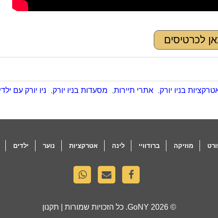
אן לכרטיסים
טרקציות בניו יורק
,
אתרי תיירות
,
מסעדות בניו יורק
,
ניו יורק עם ילדי
רט
מוזיקה
ברודוויי
לינה
אטרקציות
נוער
ילדים
© 2026
GoNY
. כל הזכויות שמורות |
תקנון