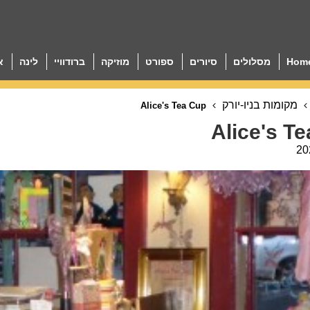
Hom
מסלולים
סיורים
ספורט
מוזיקה
ברודוויי
לינה
א
מקומות בניו-יורק
Alice's Tea Cup
Alice's T
20