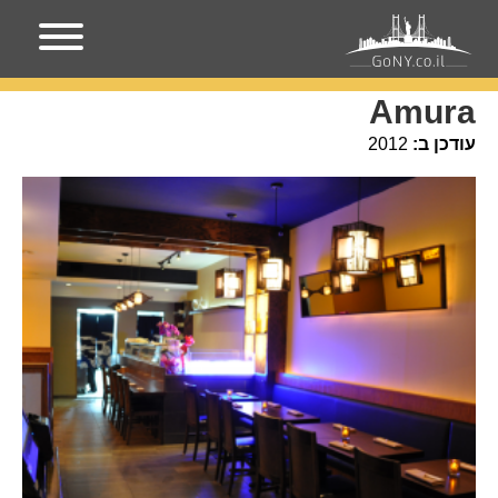
עמוד הבית
מקומות בניו-יורק
Amura
Amura
עודכן ב:
2012