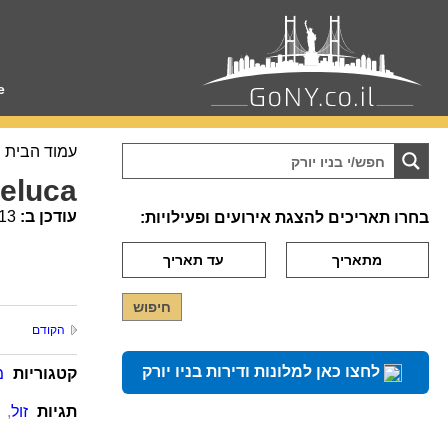
e
עמוד הבית
eluca
עודכן ב:
13
בחרו תאריכים להצגת אירועים ופעילויות:
הקודם
לחצו כאן למלונות ודירות בניו יורק
קטגוריות
מ
תגיות
זול
,