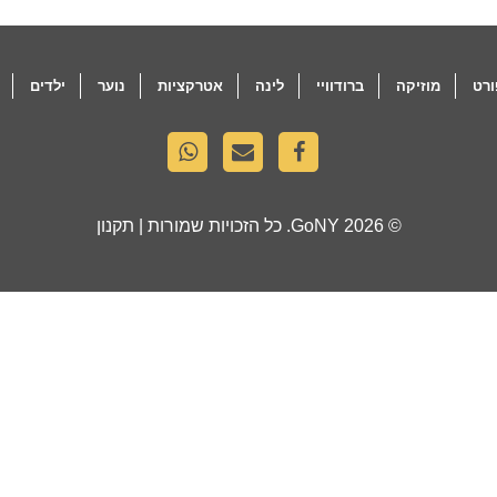
רט
מוזיקה
ברודוויי
לינה
אטרקציות
נוער
ילדים
© 2026
GoNY
. כל הזכויות שמורות |
תקנון