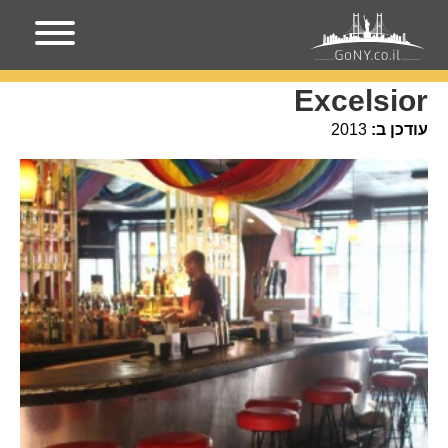
עמוד הבית
מקומות בניו-יורק
Excelsior
Excelsior
עודכן ב:
2013