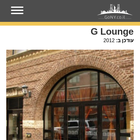
עמוד הבית
מקומות בניו-יורק
G Lounge
G Lounge
עודכן ב:
2012