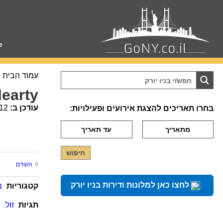
e
עמוד הבית
Hearty
עודכן ב:
12
בחרו תאריכים להצגת אירועים ופעילויות:
הקודם
לחצו כאן למלונות ודירות בניו יורק
קטגוריות
מ
תגיות
זול
,