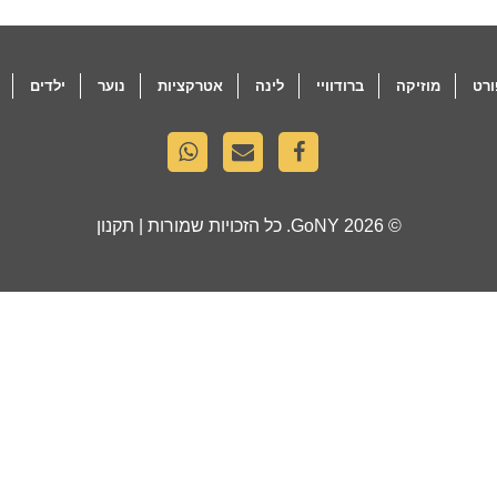
רט
מוזיקה
ברודוויי
לינה
אטרקציות
נוער
ילדים
© 2026
GoNY
. כל הזכויות שמורות |
תקנון