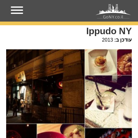
עמוד הבית
מקומות בניו-יורק
Ippudo NY
Ippudo NY
עודכן ב:
2013