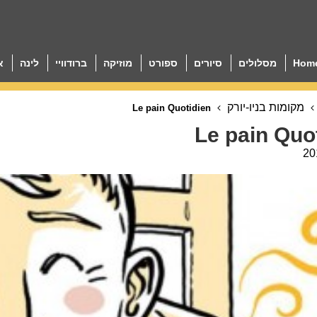
Hom
מסלולים
סיורים
ספורט
מוזיקה
ברודוויי
לינה
א
מקומות בניו-יורק
Le pain Quotidien
Le pain Quo
20