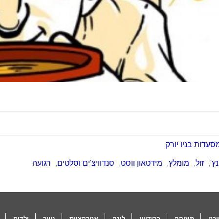
סעדות בניו יורק
ץ'
,
זול
,
מומלץ
,
מידטאון ווסט
,
סנדוויצ'ים וסלטים
,
רגועה
רט
מוזיקה
ברודוויי
לינה
אטרקציות
נוער
ילדים