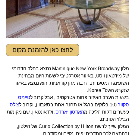
לחצו כאן להזמנת מקום
מלון Martinique New York Broadway נמצא בחלק הדרומי
של מידטאון ווסט, באיזור אטרקטיבי לשעות היום מבחינת
השופינג והמסעדות, הרבה מהן קוראניות, הוא נמצא באיזור
שנקרא Korea Town.
בשעות הערב האיזור פחות אטרקטיבי, אבל קרוב ל
טיימס
סקוור
(10 בלוקים ברגל או תחנה אחת בסאבווי), וקרוב ל
צ'לסי
,
כעשרים דקות הליכה מ
האדסון יארדס
, ולדאונטאון, שם מקומות
הבילוי הטובים.
המלון שייך לרשת Curio Collection by Hilton של הילטון,
ובהתאם לכך החדרים יפים, נקיים ומסודרים.