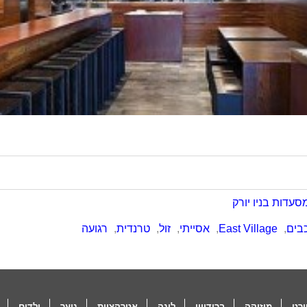
סעדות בניו יורק
,
East Village
,
אסייתי
,
זול
,
טרנדית
,
רגועה
רט
מוזיקה
ברודוויי
לינה
אטרקציות
נוער
ילדים