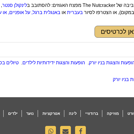
 מפצח האגוזים: להסתובב ב
לינקולן סנטר
, 
מקום), או הצטרפו לסיור
בעברית
או
באנגלית ברגל, על אופניים, או 
אן לכרטיסים
ופעות והצגות בניו יורק
,
הופעות והצגות ידידותיות לילדים
,
טיולים בס
 בניו יורק
רט
מוזיקה
ברודוויי
לינה
אטרקציות
נוער
ילדים