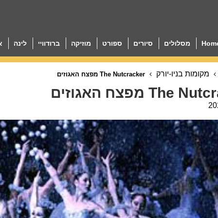
Hom
מסלולים
סיורים
ספורט
מוזיקה
ברודוויי
לינה
א
מקומות בניו-יורק
The Nutcracker מפצח האגוזים
The  מפצח האגוזים
20