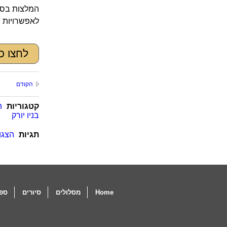
המלצות בסביבה של The Nutcracker
לאפשרויות ב
לחצו כ
הקודם
קטגוריות
ה
בניו יורק
תגיות
הצגות
Home
מסלולים
סיורים
ספו