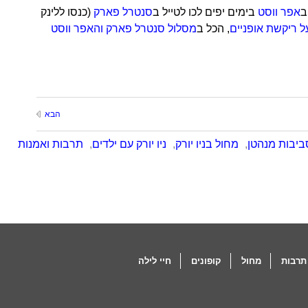
ב
אפר ווסט
בימים יפים לכו לטייל ב
סנטרל פארק
(כנסו ללינק
על ריקשת אופניים
, הכל ב
מסלול סנטרל פארק והאפר ווסט
הבא
ביבות מנהטן
,
מחול בניו יורק
,
ניו יורק עם ילדים
,
תרבות ואמנות
תרבות
מחול
קופונים
חיי לילה