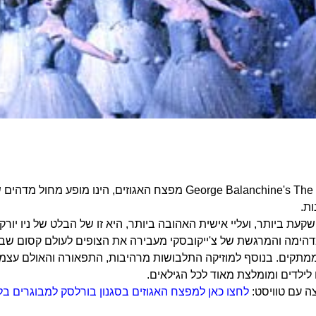
George Balanchine's The Nutcracker מפצח האגוזים, 
ת.
עת ביותר, ועליי אישית האהובה ביותר, היא זו של הבלט של ניו יורק
הימה והמרגשת של צ'ייקובסקי מעבירה את הצופים לעולם קסום שבו ע
מתקים. בנוסף למוזיקה התלבושות מרהיבות, התפאורה והאולם עצמו
ילדים ומומלצת מאוד לכל הגילאים.
 עם טוויסט:
לחצו כאן למפצח האגוזים בסגנון בורלסק למבוגרים ב