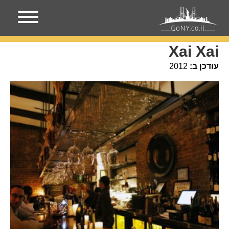
עמוד הבית
מקומות בניו-יורק
Xai Xai
Xai Xai
עודכן ב:
2012