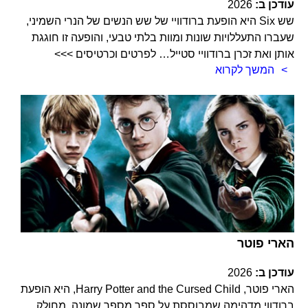
עודכן ב:
2026
שש Six היא הופעת ברודוויי של שש הנשים של הנרי השמיני,
שעברו התעללויות שונות ומוות בלתי טבעי, והופעה זו חוגגת
אותן ואת זכרן ברודוויי סטייל… לפרטים וכרטיסים >>>
המשך לקרוא
הארי פוטר
עודכן ב:
2026
הארי פוטר, Harry Potter and the Cursed Child, היא הופעת
ברודווי מדהימה שמבוססת על ספר מספר שמונה, מחולק