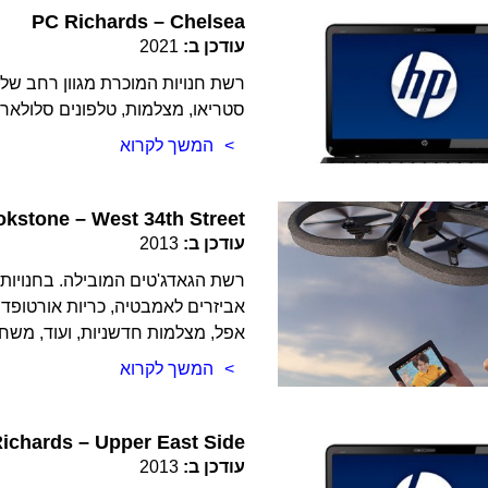
PC Richards – Chelsea
עודכן ב:
2021
רשת חנויות המוכרת מגוון רחב של 
סטריאו, מצלמות, טלפונים סלולארי
המשך לקרוא
okstone – West 34th Street
עודכן ב:
2013
רשת הגאדג'טים המובילה. בחנויות ת
אביזרים לאמבטיה, כריות אורטופדיות
אפל, מצלמות חדשניות, ועוד, משחק
המשך לקרוא
ichards – Upper East Side
עודכן ב:
2013