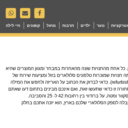
טרקציות
נוער
ילדים
תרבות
מחול
קופונים
חיי לילה
הן. כל אחת מהחנויות שונה מהאחרות במבחר ומגוון המוצרים שהיא
ה חנויות שמוכרות טלפונים סלולארים בזול ומציעות שירות של
תיקון הטלפון הסלולארי. שימו לב שבחנויות אלה מוכרים גם סחורה מחודשת (refurbished). כדאי לבדוק את הכתוב על האריזה ולחפש את המילה
לבדוק סחורה זו כדאי שתעשו זאת, ואם אינכם מבינים בתחום דעו שאתם
 ברודווי בין רחובות 42 ל- 25 והסביבה.
קבלה לספק הסלולארי שלכם בארץ, הוא יזכה אתכם בחלק