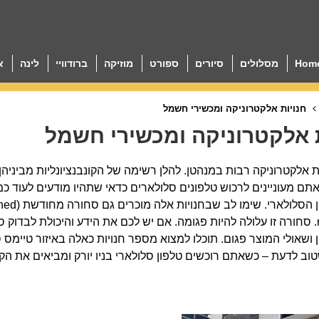
Hom
מסלולים
סיורים
ספורט
מוזיקה
ברודוויי
לינה
א
חנויות אלקטרוניקה ומכשירי חשמל
 אלקטרוניקה ומכשירי חשמל
ות אלקטרוניקה רבות במנהטן. להלן רשימה של הקונבנציונליות מביני
תם מעוניינים לרכוש טלפונים סלולארים כדאי שתהיו מודעים לעוד כמ
refurbished. סחורה זו עלולה להיות פגומה. אם יש לכם את הידע והיכולת 
ושאולי המוצר פגום. תוכלו למצוא מספר חנויות כאלה באיזור טיימס סקוור ומטה, על
וב לדעת – כשאתם רוכשים טלפון סלולארי בניו יורק ומביאים את ה