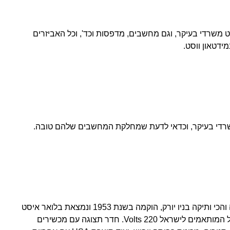
יוד וריהוט משרדי בעיקר, וגם מחשבים, מדפסות וכד', וכל האביזרים
ידטאון ווסט.
Bondy Export היא החנות הנאמנה והכי ותיקה בניו יורק, הוקמה בשנת 1953 ונמצאת בלואר איסט
סייד. מבחר גדול של מכשירי חשמל המותאמים לישראל 220 Volts. חדר תצוגה עם מכשירים