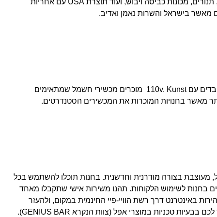
גדולים, מעולים ואיכותיים: מקררים, תנורים, מכונות כביסה ויבוש, ועוד תוצרת USA עם אחריות
ם מאשר בישראל והשרות נאמן ואדיב.
מכשירי החשמל בארצות הברית עובדים עם 110v. Kunst מוכרים מכשירי חשמל שמתאימים
, מעוצבת בצורה מודרנית וחדשנית. בחנות תוכלו להשתמש בכל
ים בחנות לשימוש הלקוחות. תהנו משירות אישי שתקבלו מאחד
רות באינטרנט דרך רשת הוויי-פיי החינמית במקום, ולהעזר
בצוות שירות הלקוחות, שיוכל לעזור לכם בבעיות טכניות במוצרי אפל (צוות הנקרא GENIUS BAR).