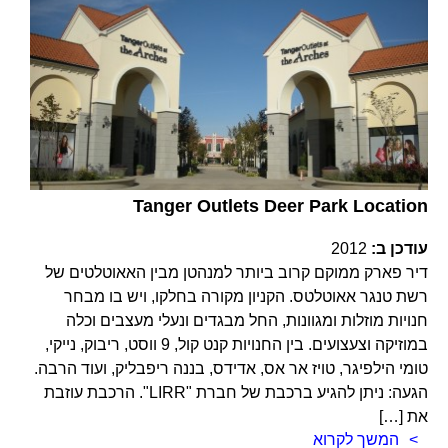
Tanger Outlets Deer Park Location
עודכן ב:
2012
דיר פארק ממוקם קרוב ביותר למנהטן מבין האאוטלטים של
רשת טנגר אאוטלטס. הקניון מקורה בחלקו, ויש בו מבחר
חנויות מוזלות ומגוונות, החל מבגדים ונעלי מעצבים וכלה
במוזיקה וצעצועים. בין החנויות קנט קול, 9 ווסט, ריבוק, נייקי,
טומי הילפיגר, טויז אר אס, אדידס, בננה ריפבליק, ועוד הרבה.
הגעה: ניתן להגיע ברכבת של חברת "LIRR". הרכבת עוזבת
את […]
המשך לקרוא