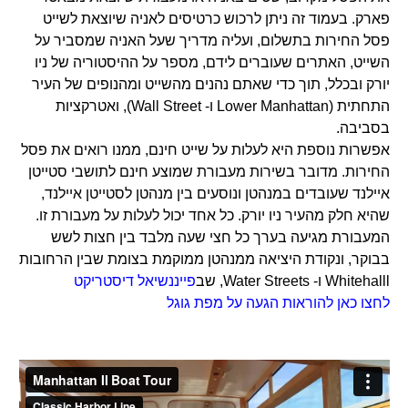
פארק. בעמוד זה ניתן לרכוש כרטיסים לאניה שיוצאת לשייט
פסל החירות בתשלום, ועליה מדריך שעל האניה שמסביר על
השייט, האתרים שעוברים לידם, מספר על ההיסטוריה של ניו
יורק ובכלל, תוך כדי שאתם נהנים מהשייט ומהנופים של העיר
התחתית (Lower Manhattan ו- Wall Street), ואטרקציות
בסביבה.
אפשרות נוספת היא לעלות על שייט חינם, ממנו רואים את פסל
החירות. מדובר בשירות מעבורת שמוצע חינם לתושבי סטייטן
איילנד שעובדים במנהטן ונוסעים בין מנהטן לסטייטן איילנד,
שהיא חלק מהעיר ניו יורק. כל אחד יכול לעלות על מעבורת זו.
המעבורת מגיעה בערך כל חצי שעה מלבד בין חצות לשש
בבוקר, ונקודת היציאה ממנהטן ממוקמת בצומת שבין הרחובות
Whitehalll ו- Water Streets, שב
פייננשיאל דיסטריקט
לחצו כאן להוראות הגעה על מפת גוגל