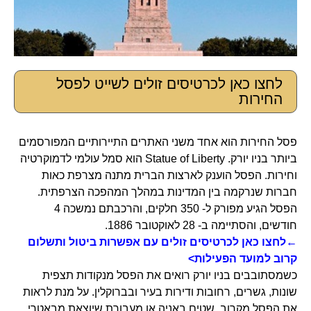
לחצו כאן לכרטיסים זולים לשייט לפסל
החירות
פסל החירות הוא אחד משני האתרים התיירותיים המפורסמים
ביותר בניו יורק. Statue of Liberty הוא סמל עולמי לדמוקרטיה
וחירות. הפסל הוענק לארצות הברית מתנה מצרפת כאות
חברות שנרקמה בין המדינות במהלך המהפכה הצרפתית.
הפסל הגיע מפורק ל- 350 חלקים, והרכבתם נמשכה 4
חודשים, והסתיימה ב- 28 לאוקטובר 1886.
←לחצו כאן לכרטיסים זולים עם אפשרות ביטול ותשלום
קרוב למועד הפעילות>
כשמסתובבים בניו יורק רואים את הפסל מנקודות תצפית
שונות, גשרים, רחובות ודירות בעיר ובברוקלין. על מנת לראות
את הפסל מקרוב, שטים באניה או מעבורת שיוצאת מבאטרי