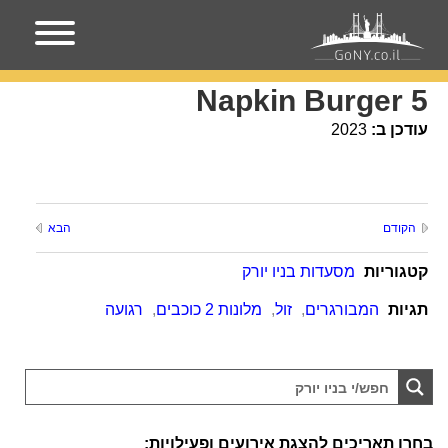
עמוד הבית
מקומות בניו-יורק
5 Napkin Burger
5 Napkin Burger
עודכן ב:
2023
הקודם
הבא
קטגוריות
מסעדות בניו יורק
תגיות
המבורגרים
,
זול
,
מלונות 2 כוכבים
,
רגועה
בחרו תאריכים להצגת אירועים ופעילויות: