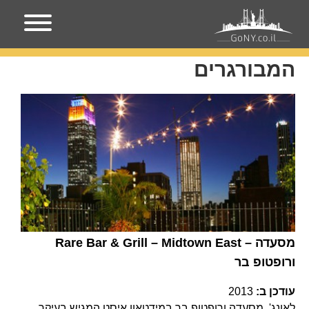
עמוד הבית
המבורגרים
המבורגרים
Rare Bar & Grill – Midtown East – מסעדה
ורופטופ בר
עודכן ב:
2013
לאונג', מסעדה ורופטופ בר במידטאון איסט המגיש בעיקר