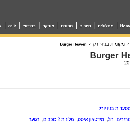
Hom
מסלולים
סיורים
ספורט
מוזיקה
ברודוויי
לינה
א
מקומות בניו-יורק
Burger Heaven
Burger H
20
סעדות בניו יורק
רגרים
,
זול
,
מידטאון איסט
,
מלונות 2 כוכבים
,
רגועה