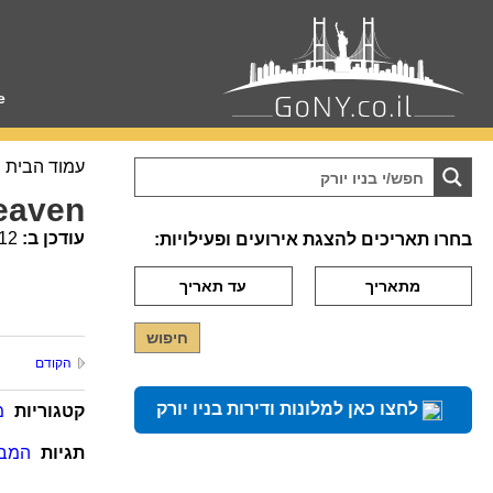
e
עמוד הבית
eaven
עודכן ב:
12
בחרו תאריכים להצגת אירועים ופעילויות:
הקודם
לחצו כאן למלונות ודירות בניו יורק
קטגוריות
מ
תגיות
המבו