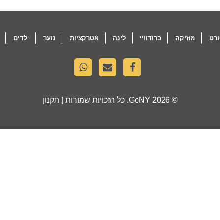
רט
מוזיקה
ברודוויי
לינה
אטרקציות
נוער
ילדים
© 2026
GoNY
. כל הזכויות שמורות |
תקנון