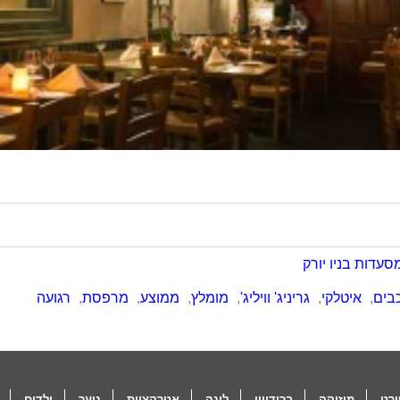
סעדות בניו יורק
,
איטלקי
,
גריניג' וויליג'
,
מומלץ
,
ממוצע
,
מרפסת
,
רגועה
רט
מוזיקה
ברודוויי
לינה
אטרקציות
נוער
ילדים