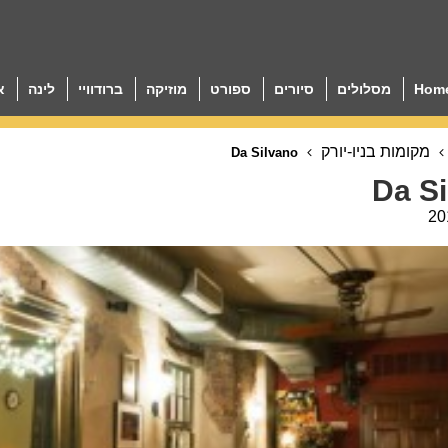
Hom
מסלולים
סיורים
ספורט
מוזיקה
ברודוויי
לינה
א
מקומות בניו-יורק
Da Silvano
Da S
20