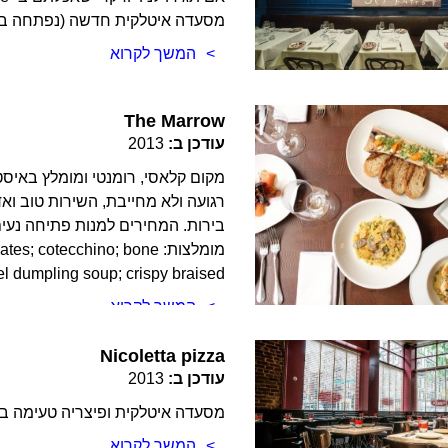
מסעדה איטלקית חדשה (נפתחה במרץ 2013), טרנדית ומדוברת מאד, אוכל מעולה ואוו
המשך לקרוא
The Marrow
עודכן ב:
2013
מקום קלאסי, רומנטי ומומלץ באיסט 
רגועה ולא מחייבת, השירות טוב ואד
מומלצות: cotecchino; bone
 dumpling soup; crispy braised […]
המשך לקרוא
Nicoletta pizza
עודכן ב:
2013
מסעדה איטלקית ופיצריה טעימה באיס
המשך לקרוא