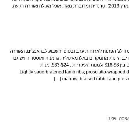
ירה רגועה.
ווילג' הפתוח לארוחות ערב ובסופי השבוע לבראנצ'ים. האווירה
יב, היינות מתמקדים באלו מאיטליה, גרמניה ואוסטריה ויש גם
בירות. המחירים למנות פתיחה נעים בין $8-$16 ולמנות העיקריות , $24-$33. מנות
Lightly sauerbratened lamb ribs; prosciutto-wrapped dates; 
marrow; braised rabbit and pretzel
ט וויליג'.