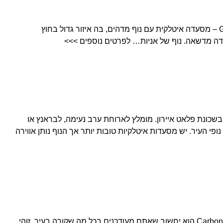
Gigin Restaurant at Wagner Park – מסעדה איטלקית עם נוף מדהים, בה איזור גדול בחוץ
ידה מדשאה. נוף של אניות… לפרטים נוספים >>>
מקום ממוקם על גג של EATALY בשכונת פלאט איירון. מומלץ לארוחת ערב נעימה, לבראנץ או
ופי העיר. יש מסעדות איטלקיות טובות יותר אך הנוף נותן אווירה
אם תגידו לניו יורקרי שאכלתם ב- Carbone הוא יחשוב שאתם מעודכנים בכל מה שקורה בעיר. זוהי