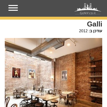
עמוד הבית
מקומות בניו-יורק
Galli
Galli
עודכן ב:
2012